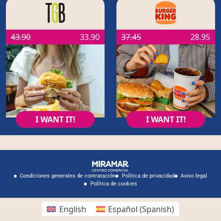
43.90
33.90
37.45
28.95
I WANT IT!
I WANT IT!
Condiciones generales de contratación
Política de privacidad
Aviso legal
Política de cookies
English
Español
(
Spanish
)