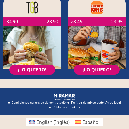
34.90
28.90
28.45
23.95
¡LO QUIERO!
¡LO QUIERO!
Condiciones generales de contratación
Política de privacidad
Aviso legal
Política de cookies
English
(
Inglés
)
Español